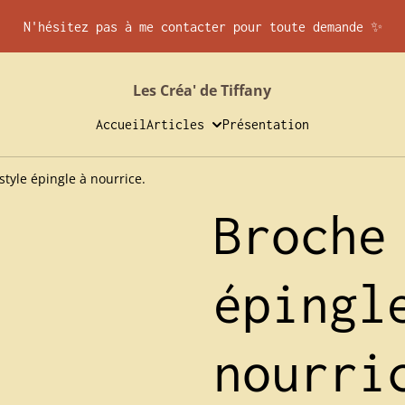
N'hésitez pas à me contacter pour toute demande ✨
Les Créa' de Tiffany
Accueil
Articles
Présentation
style épingle à nourrice.
Broche
épingl
nourri