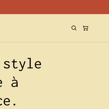
 style
e à
ce.